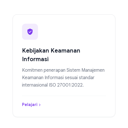
Kebijakan Keamanan
Informasi
Komitmen penerapan Sistem Manajemen
Keamanan Informasi sesuai standar
internasional ISO 27001:2022.
Pelajari