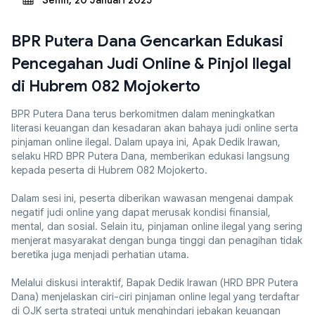
Senin, 20 Januari 2025
BPR Putera Dana Gencarkan Edukasi
Pencegahan Judi Online & Pinjol Ilegal
di Hubrem 082 Mojokerto
BPR Putera Dana terus berkomitmen dalam meningkatkan
literasi keuangan dan kesadaran akan bahaya judi online serta
pinjaman online ilegal. Dalam upaya ini, Apak Dedik Irawan,
selaku HRD BPR Putera Dana, memberikan edukasi langsung
kepada peserta di Hubrem 082 Mojokerto.
Dalam sesi ini, peserta diberikan wawasan mengenai dampak
negatif judi online yang dapat merusak kondisi finansial,
mental, dan sosial. Selain itu, pinjaman online ilegal yang sering
menjerat masyarakat dengan bunga tinggi dan penagihan tidak
beretika juga menjadi perhatian utama.
Melalui diskusi interaktif, Bapak Dedik Irawan (HRD BPR Putera
Dana) menjelaskan ciri-ciri pinjaman online legal yang terdaftar
di OJK serta strategi untuk menghindari jebakan keuangan