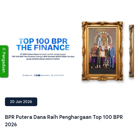
Pengaduan
20 Jun 2026
BPR Putera Dana Raih Penghargaan Top 100 BPR
2026