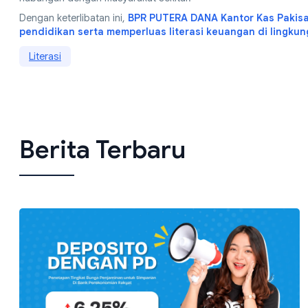
Dengan keterlibatan ini,
BPR PUTERA DANA Kantor Kas Pakisaj
pendidikan serta memperluas literasi keuangan di lingkun
Literasi
Berita Terbaru