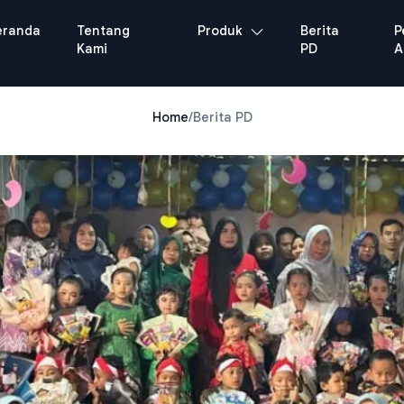
eranda
Tentang
Produk
Berita
P
Kami
PD
A
Home
/
Berita PD