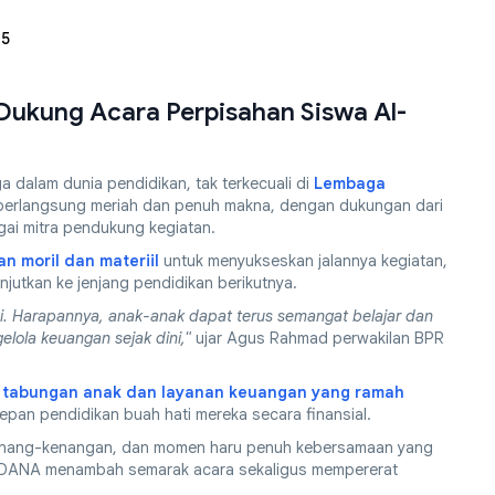
25
Dukung Acara Perpisahan Siswa Al-
dalam dunia pendidikan, tak terkecuali di
Lembaga
n berlangsung meriah dan penuh makna, dengan dukungan dari
gai mitra pendukung kegiatan.
n moril dan materiil
untuk menyukseskan jalannya kegiatan,
jutkan ke jenjang pendidikan berikutnya.
i. Harapannya, anak-anak dapat terus semangat belajar dan
lola keuangan sejak dini,"
ujar Agus Rahmad perwakilan BPR
 tabungan anak dan layanan keuangan yang ramah
pan pendidikan buah hati mereka secara finansial.
 kenang-kenangan, dan momen haru penuh kebersamaan yang
RA DANA menambah semarak acara sekaligus mempererat