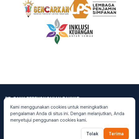
PT. BANK PEREKONOMIAN RAKYAT
PUTERA DANA
PT. BPR Putera Dana Berizin
Kami menggunakan cookies untuk meningkatkan
dan diawasi oleh
Otoritas
telah terdaftar secara resmi dengan
pengalaman Anda di situs ini. Dengan melanjutkan, Anda
Jasa Keuangan
.
Nomer Induk Berusaha (NIB) :
menyetujui penggunaan cookies kami.
PT. BPR Putera Dana
0220204672845.
merupakan peserta
Designed and Developed by Digital
penjaminan
LPS
.
Tolak
Terima
Marketing of
PT. BPR Putera Dana