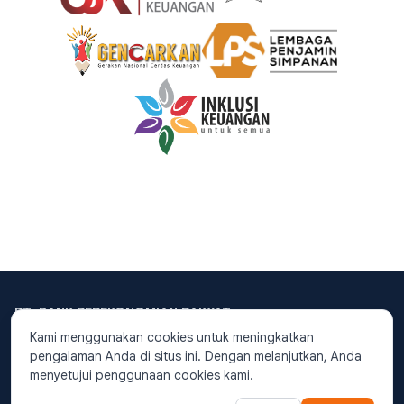
PT. BANK PEREKONOMIAN RAKYAT
PUTERA DANA
PT. BPR Putera Dana Berizin
Kami menggunakan cookies untuk meningkatkan
dan diawasi oleh
Otoritas
telah terdaftar secara resmi dengan
pengalaman Anda di situs ini. Dengan melanjutkan, Anda
Jasa Keuangan
.
Nomer Induk Berusaha (NIB) :
PT. BPR Putera Dana
menyetujui penggunaan cookies kami.
0220204672845.
merupakan peserta
Designed and Developed by Digital
penjaminan
LPS
.