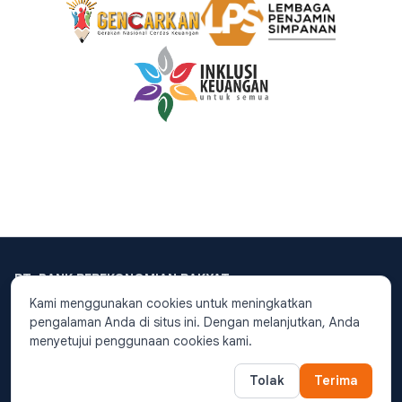
PT. BANK PEREKONOMIAN RAKYAT
PUTERA DANA
PT. BPR Putera Dana Berizin
Kami menggunakan cookies untuk meningkatkan
dan diawasi oleh
Otoritas
telah terdaftar secara resmi dengan
pengalaman Anda di situs ini. Dengan melanjutkan, Anda
Jasa Keuangan
.
Nomer Induk Berusaha (NIB) :
PT. BPR Putera Dana
menyetujui penggunaan cookies kami.
0220204672845.
merupakan peserta
Designed and Developed by Digital
penjaminan
LPS
.
Tolak
Terima
Marketing of
PT. BPR Putera Dana