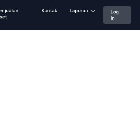
enjualan
Kontak
Laporan
Log
set
in