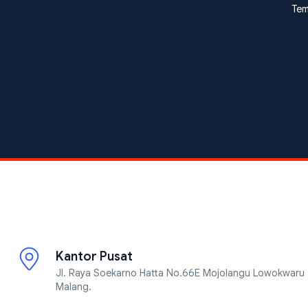
Tem
Kantor Pusat
Jl. Raya Soekarno Hatta No.66E Mojolangu Lowokwaru
Malang.