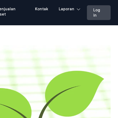
enjualan
Kontak
Laporan
Log
set
in