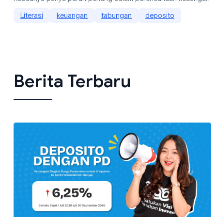
Literasi
keuangan
tabungan
deposito
Berita Terbaru