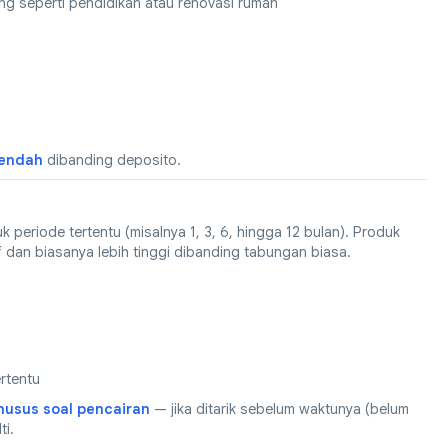
ang seperti pendidikan atau renovasi rumah
rendah
dibanding deposito.
periode tertentu (misalnya 1, 3, 6, hingga 12 bulan). Produk
dan biasanya lebih tinggi dibanding tabungan biasa.
rtentu
khusus soal pencairan
— jika ditarik sebelum waktunya (belum
ti.