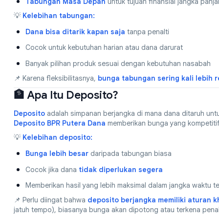
Tabungan Masa Depan
untuk tujuan finansial jangka panj
💡
Kelebihan tabungan:
Dana bisa ditarik kapan saja
tanpa penalti
Cocok untuk kebutuhan harian atau dana darurat
Banyak pilihan produk sesuai dengan kebutuhan nasabah
📌 Karena fleksibilitasnya,
bunga tabungan sering kali lebih 
🏦 Apa Itu Deposito?
Deposito
adalah simpanan berjangka di mana dana ditaruh untuk 
Deposito BPR Putera Dana
memberikan bunga yang kompetitif 
💡
Kelebihan deposito:
Bunga lebih besar
daripada tabungan biasa
Cocok jika dana
tidak diperlukan segera
Memberikan hasil yang lebih maksimal dalam jangka waktu te
📌 Perlu diingat bahwa
deposito berjangka memiliki aturan 
jatuh tempo), biasanya bunga akan dipotong atau terkena penal