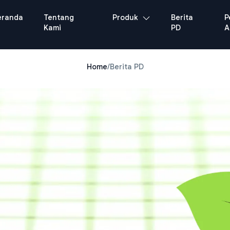
eranda
Tentang
Produk
Berita
P
Kami
PD
A
Home
/
Berita PD