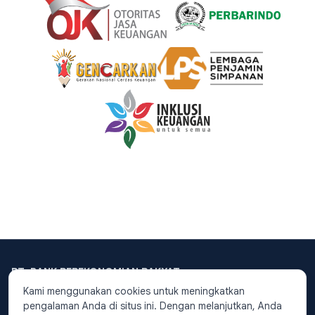
PT. BANK PEREKONOMIAN RAKYAT
PUTERA DANA
PT. BPR Putera Dana Berizin
Kami menggunakan cookies untuk meningkatkan
dan diawasi oleh
Otoritas
telah terdaftar secara resmi dengan
pengalaman Anda di situs ini. Dengan melanjutkan, Anda
Jasa Keuangan
.
Nomer Induk Berusaha (NIB) :