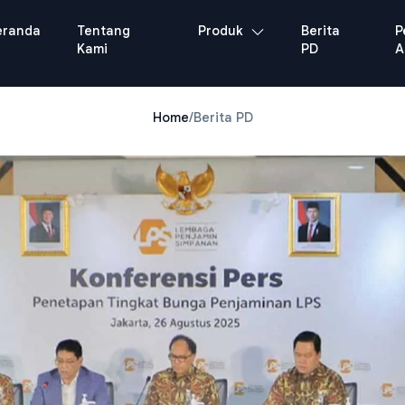
eranda
Tentang
Produk
Berita
P
Kami
PD
A
Home
/
Berita PD