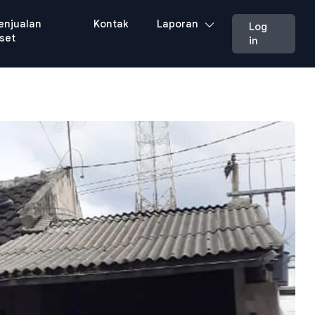
enjualan
Kontak
Laporan
Log
set
in