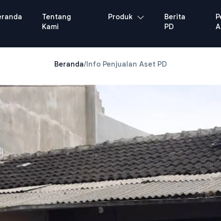
eranda
Tentang
Produk
Berita
P
Kami
PD
A
Beranda
/
Info Penjualan Aset PD