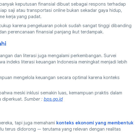
banyak keputusan finansial dibuat sebagai respons terhadap
iap saji atau transportasi online bukan sekadar gaya hidup,
tme kerja yang padat.
 cukup karena pengeluaran pokok sudah sangat tinggi dibanding
dan perencanaan finansial panjang ikut terdampak.
ahi
angan dan literasi juga mengalami perkembangan. Survei
wa indeks literasi keuangan Indonesia meningkat menjadi lebih
mampuan mengelola keuangan secara optimal karena konteks
ahwa meski inklusi semakin luas, kemampuan praktis dalam
u diperkuat.
Sumber :
bps.go.id
mereka, tapi juga memahami
konteks ekonomi yang membentuk
erlu terus didorong — terutama yang relevan dengan realitas