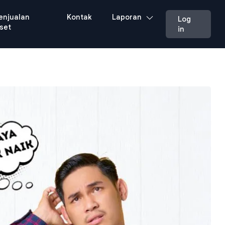
enjualan
Kontak
Laporan
Log
set
in