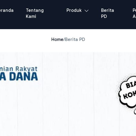
eranda
Tentang
Produk
Berita
P
Kami
PD
A
Home
/
Berita PD