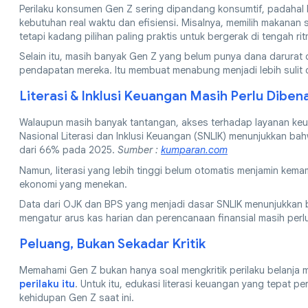
Perilaku konsumen Gen Z sering dipandang konsumtif, padahal 
kebutuhan real waktu dan efisiensi. Misalnya, memilih makanan s
tetapi kadang pilihan paling praktis untuk bergerak di tengah ri
Selain itu, masih banyak Gen Z yang belum punya dana darurat
pendapatan mereka. Itu membuat menabung menjadi lebih sulit 
Literasi & Inklusi Keuangan Masih Perlu Diben
Walaupun masih banyak tantangan, akses terhadap layanan keu
Nasional Literasi dan Inklusi Keuangan (SNLIK) menunjukkan bah
dari 66% pada 2025.
Sumber :
kumparan.com
Namun, literasi yang lebih tinggi belum otomatis menjamin ke
ekonomi yang menekan.
Data dari OJK dan BPS yang menjadi dasar SNLIK menunjukkan b
mengatur arus kas harian dan perencanaan finansial masih perl
Peluang, Bukan Sekadar Kritik
Memahami Gen Z bukan hanya soal mengkritik perilaku belanja 
perilaku itu
. Untuk itu, edukasi literasi keuangan yang tepat p
kehidupan Gen Z saat ini.