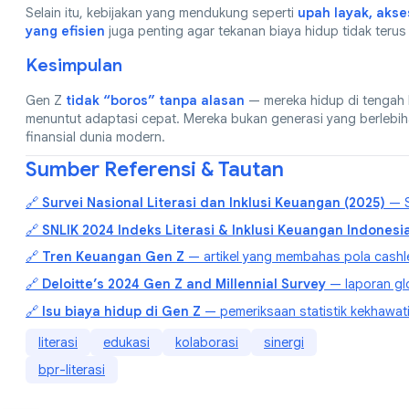
Selain itu, kebijakan yang mendukung seperti
upah layak, akse
yang efisien
juga penting agar tekanan biaya hidup tidak terus
Kesimpulan
Gen Z
tidak “boros” tanpa alasan
— mereka hidup di tengah 
menuntut adaptasi cepat. Mereka bukan generasi yang berlebi
finansial dunia modern.
Sumber Referensi & Tautan
🔗
Survei Nasional Literasi dan Inklusi Keuangan (2025)
— S
🔗
SNLIK 2024 Indeks Literasi & Inklusi Keuangan Indonesi
🔗
Tren Keuangan Gen Z
— artikel yang membahas pola cashl
🔗
Deloitte’s 2024 Gen Z and Millennial Survey
— laporan gl
🔗
Isu biaya hidup di Gen Z
— pemeriksaan statistik kekhawatir
literasi
edukasi
kolaborasi
sinergi
bpr-literasi